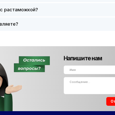
 с растаможкой?
авляете?
Напишите нам
+7
Отправить