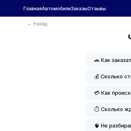
Главная
Автомобили
Заказы
Отзывы
← Назад
🚗 Как заказа
💰 Сколько ст
💳 Как проис
⏱️ Сколько ж
🧠 Не разбир