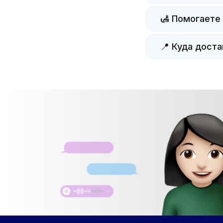
🛃 Помогаете
📍 Куда дост