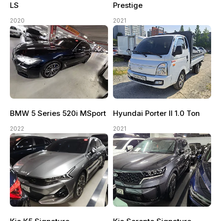
LS
Prestige
2020
2021
BMW 5 Series 520i MSport
Hyundai Porter II 1.0 Ton
2022
2021