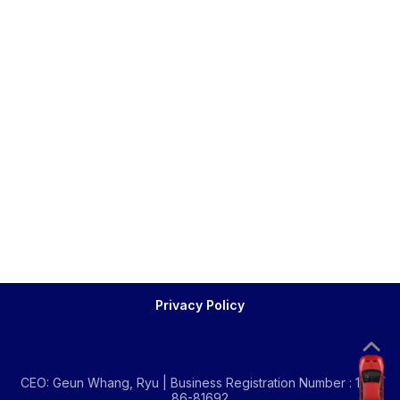
Privacy Policy
CEO: Geun Whang, Ryu | Business Registration Number : 134-
86-81692