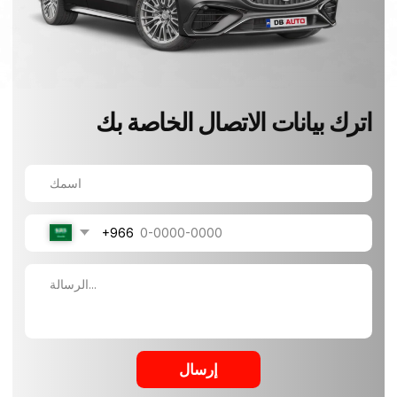
+966
إرسال
كيف تجدنا
40, Madobuk-ro, Songsan-myeon, Hwaseong-
si, Gyeonggi-do, Korea
+82-10-7937-8131
info@dbauto.kr